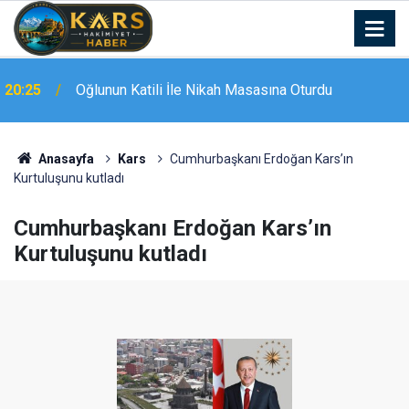
20:25
Oğlunun Katili İle Nikah Masasına Oturdu
Yeni aldığı motosikletle kaza yapan genç hayatını
20:19
kaybetti: O anlar kamerada
Anasayfa
Kars
Cumhurbaşkanı Erdoğan Kars’ın
Kurtuluşunu kutladı
Cumhurbaşkanı Erdoğan Kars’ın
Kurtuluşunu kutladı