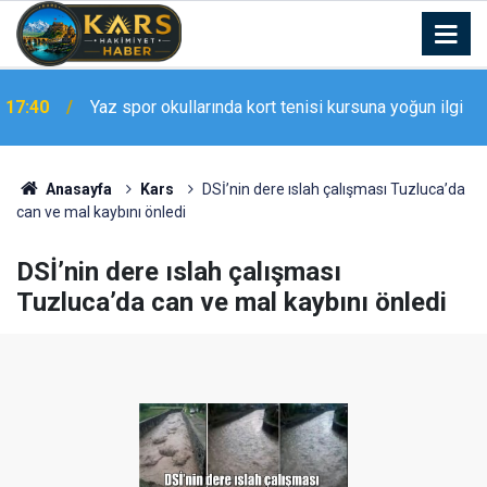
17:40
Yaz spor okullarında kort tenisi kursuna yoğun ilgi
Anasayfa
Kars
DSİ’nin dere ıslah çalışması Tuzluca’da
can ve mal kaybını önledi
DSİ’nin dere ıslah çalışması
Tuzluca’da can ve mal kaybını önledi