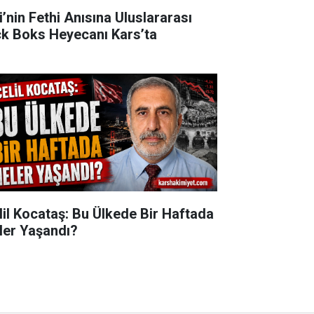
i’nin Fethi Anısına Uluslararası
ck Boks Heyecanı Kars’ta
lil Kocataş: Bu Ülkede Bir Haftada
ler Yaşandı?