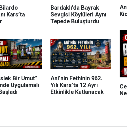
An
Bilardo
Bardaklı’da Bayrak
Ki
nı Kars’ta
Sevgisi Köylüleri Aynı
r
Tepede Buluşturdu
slek Bir Umut”
Ani’nin Fethinin 962.
inde Uygulamalı
Yılı Kars’ta 12 Ayrı
Ce
Başladı
Etkinlikle Kutlanacak
Ne