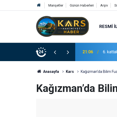
Manşetler
Günün Haberleri
Arşiv
S
RESMI İ
21:06
6. katt
24
21:01
Yolcu O
Anasayfa
Kars
Kağızman’da Bilim Fuar
Kağızman’da Bilim