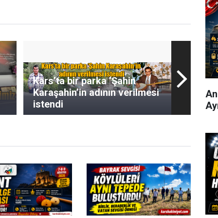
Kars’ta bir parka ‘Şahin
Karaşahin’in adının verilmesi
Ani
istendi
Ay