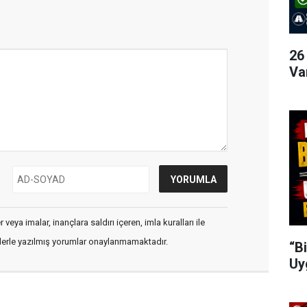
26
Va
veya imalar, inançlara saldırı içeren, imla kuralları ile
flerle yazılmış yorumlar onaylanmamaktadır.
“B
Uy