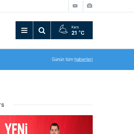
Kars
21 °C
20:56
Malatya’da uyuşturucu operasyonu: 11 tutuklam
Günün tüm
haberleri
rs