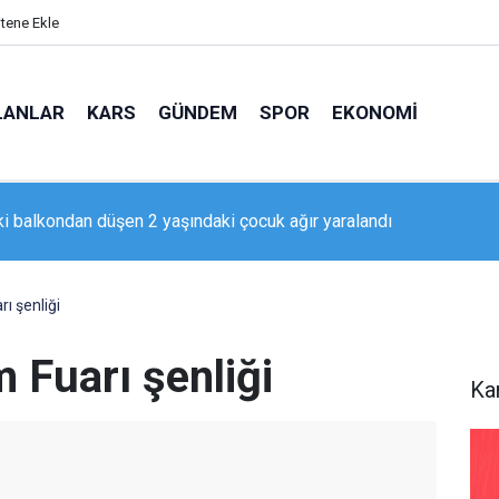
itene Ekle
LANLAR
KARS
GÜNDEM
SPOR
EKONOMI
aki balkondan düşen 2 yaşındaki çocuk ağır yaralandı
tobüsü Kamyonete Çarptı: 1 Ölü, 15 Yaralı
ı şenliği
 Fuarı şenliği
Ka