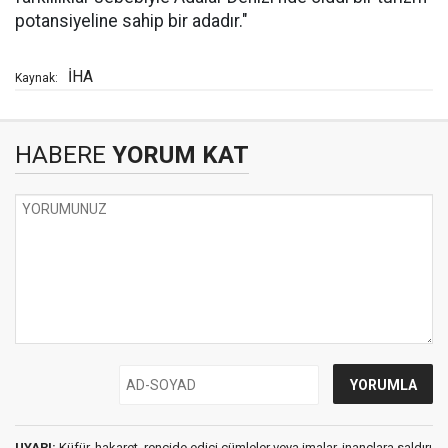
potansiyeline sahip bir adadır."
İHA
Kaynak:
HABERE
YORUM KAT
UYARI:
Küfür, hakaret, rencide edici cümleler veya imalar, inançlara saldırı