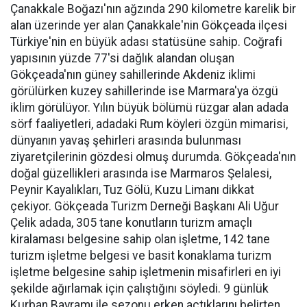
Çanakkale Boğazı'nın ağzında 290 kilometre karelik bir
alan üzerinde yer alan Çanakkale'nin Gökçeada ilçesi
Türkiye'nin en büyük adası statüsüne sahip. Coğrafi
yapısının yüzde 77'si dağlık alandan oluşan
Gökçeada'nın güney sahillerinde Akdeniz iklimi
görülürken kuzey sahillerinde ise Marmara'ya özgü
iklim görülüyor. Yılın büyük bölümü rüzgar alan adada
sörf faaliyetleri, adadaki Rum köyleri özgün mimarisi,
dünyanın yavaş şehirleri arasında bulunması
ziyaretçilerinin gözdesi olmuş durumda. Gökçeada'nın
doğal güzellikleri arasında ise Marmaros Şelalesi,
Peynir Kayalıkları, Tuz Gölü, Kuzu Limanı dikkat
çekiyor. Gökçeada Turizm Derneği Başkanı Ali Uğur
Çelik adada, 305 tane konutların turizm amaçlı
kiralaması belgesine sahip olan işletme, 142 tane
turizm işletme belgesi ve basit konaklama turizm
işletme belgesine sahip işletmenin misafirleri en iyi
şekilde ağırlamak için çalıştığını söyledi. 9 günlük
Kurban Bayramı ile sezonu erken açtıklarını belirten